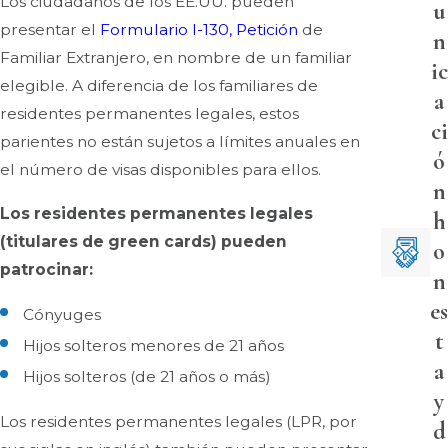
Los ciudadanos de los EE.UU. pueden
u
presentar el
Formulario I-130, Petición
de
n
Familiar Extranjero, en nombre de un familiar
ic
elegible. A diferencia de los familiares de
a
residentes permanentes legales, estos
ci
parientes no están sujetos a límites anuales en
ó
el número de visas disponibles para ellos.
n
Los residentes permanentes legales
h
(titulares de green cards) pueden
o
patrocinar:
n
es
Cónyuges
t
Hijos solteros menores de 21 años
a
Hijos solteros (de 21 años o más)
y
Los residentes permanentes legales (LPR, por
d