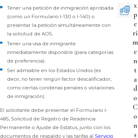
x
Tener una petición de inmigración aprobada
p
(como un Formulario I-130 o I-140) o
e
presentar la petición simultáneamente con
ri
la solicitud de AOS.
m
Tener una visa de inmigrante
e
inmediatamente disponible (para categorías
n
de preferencia).
t
Ser admisible en los Estados Unidos (es
a
decir, no tener ningún factor descalificador,
d
como ciertas condenas penales o violaciones
de inmigración).
o
C
El solicitante debe presentar el Formulario I-
o
485, Solicitud de Registro de Residencia
n
Permanente o Ajuste de Estatus, junto con los
s
documentos de respaldo y las tarifas al
Servicio