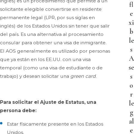
inglés) es un procedimiento que permite a un
fl
solicitante elegible convertirse en residente
e
permanente legal (LPR, por sus siglas en
xi
inglés) de los Estados Unidos sin tener que salir
b
del país. Es una alternativa al procesamiento
le
consular para obtener una visa de inmigrante.
s
El AOS generalmente es utilizado por personas
A
que ya están en los EE.UU. con una visa
se
temporal (como una visa de estudiante o de
s
trabajo) y desean solicitar una
green card
.
o
r
le
Para solicitar el Ajuste de Estatus, una
persona debe:
g
al
Estar físicamente presente en los Estados
e
Unidos.