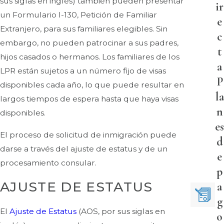
sus siglas en inglés) también pueden presentar
ir
un Formulario I-130, Petición de Familiar
e
Extranjero, para sus familiares elegibles. Sin
c
embargo, no pueden patrocinar a sus padres,
t
hijos casados o hermanos. Los familiares de los
a
LPR están sujetos a un número fijo de visas
P
disponibles cada año, lo que puede resultar en
la
largos tiempos de espera hasta que haya visas
n
disponibles.
es
El proceso de solicitud de inmigración puede
d
darse a través del ajuste de estatus y de un
e
procesamiento consular.
p
AJUSTE DE ESTATUS
a
g
El
Ajuste de Estatus
(AOS, por sus siglas en
o