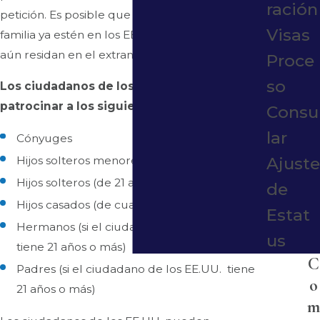
ración
petición. Es posible que estos miembros de la
Visas
familia ya estén en los EE.UU. con una visa o que
aún residan en el extranjero.
Proce
so
Los ciudadanos de los EE.UU. pueden
patrocinar a los siguientes:
Consu
lar
Cónyuges
Hijos solteros menores de 21 años
Ajuste
Hijos solteros (de 21 años o más)
de
Hijos casados (de cualquier edad)
Estat
Hermanos (si el ciudadano de los EE.UU.
us
tiene 21 años o más)
C
Padres (si el ciudadano de los EE.UU. tiene
o
21 años o más)
m